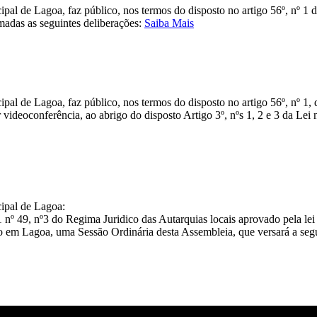
al de Lagoa, faz público, nos termos do disposto no artigo 56º, nº 1 d
madas as seguintes deliberações:
Saiba Mais
l de Lagoa, faz público, nos termos do disposto no artigo 56º, nº 1, 
ideoconferência, ao abrigo do disposto Artigo 3º, nºs 1, 2 e 3 da Lei
ipal de Lagoa:
º 1 nº 49, nº3 do Regima Juridico das Autarquias locais aprovado pela l
mo em Lagoa, uma Sessão Ordinária desta Assembleia, que versará a seg